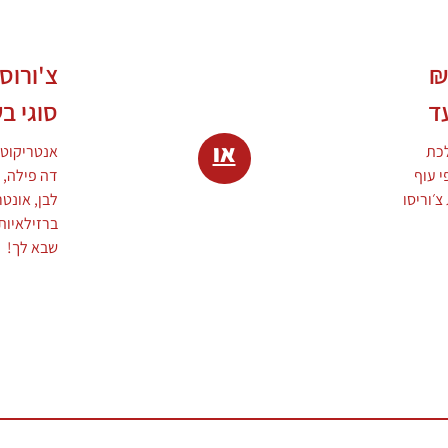
₪
ד
סוגי ב
או
לכת
אנטריקוט 
י עוף
דה פילה, 
צ׳וריסו
לבן, אונטר
ברזילאיות,
שבא לך!