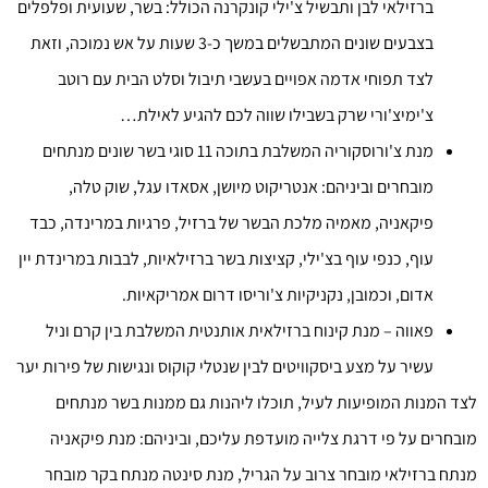
ברזילאי לבן ותבשיל צ'ילי קונקרנה הכולל: בשר, שעועית ופלפלים
בצבעים שונים המתבשלים במשך כ-3 שעות על אש נמוכה, וזאת
לצד תפוחי אדמה אפויים בעשבי תיבול וסלט הבית עם רוטב
צ'ימיצ'ורי שרק בשבילו שווה לכם להגיע לאילת…
מנת צ'ורוסקוריה המשלבת בתוכה 11 סוגי בשר שונים מנתחים
מובחרים וביניהם: אנטריקוט מיושן, אסאדו עגל, שוק טלה,
פיקאניה, מאמיה מלכת הבשר של ברזיל, פרגיות במרינדה, כבד
עוף, כנפי עוף בצ'ילי, קציצות בשר ברזילאיות, לבבות במרינדת יין
אדום, וכמובן, נקניקיות צ'וריסו דרום אמריקאיות.
פאווה – מנת קינוח ברזילאית אותנטית המשלבת בין קרם וניל
עשיר על מצע ביסקוויטים לבין שנטלי קוקוס ונגישות של פירות יער
לצד המנות המופיעות לעיל, תוכלו ליהנות גם ממנות בשר מנתחים
מובחרים על פי דרגת צלייה מועדפת עליכם, וביניהם: מנת פיקאניה
מנתח ברזילאי מובחר צרוב על הגריל, מנת סינטה מנתח בקר מובחר