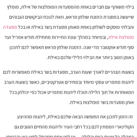
בילוי משותף עם חברים באחת מהמסעדות המומלצות של אילת, מומלץ
שייעשה במסגרת הזמנת שולחן מראש, וזאת לנוכח הביקושים הגבוהים
והבלתי פוסקים לשולחן באחת מאותן מסעדת בשר באילת או בכל
מסעדה
מומלצת אילת
, ובמיוחד במהלך עונת התיירות מתחילת חודש אפריל ועד
סוף חודש אוקטובר מדי שנה. הזמנת שולחן מראש תאפשר לכם לתכנן
באופן הטוב ביותר את הבילוי הלילי שלכם באילת.
בשעות הצהריים לאורך שעות הערב, מסעדות בשר באילת מאפשרות לכם
ליהנות מתפריט עסקי מיוחד ובמחירים אטרקטיביים, כאשר בשעות הערב
המאוחרות אל תוך הלילה תוכלו ליהנות מתפריט אכול כפי יכולתן בכל
אותן מסעדות בשר מומלצות באילת.
זה הזמן לתכנן את החופשה הבאה שלכם באילת, ליהנות מההיצע
הקולינארי הממתין לכם בכל רחבי העיר וליהנות מהחיים הטובים גם
במהלך כל שעות היום והלילה… אז למי אתם מחכים? לחצו כאן והבטיחו