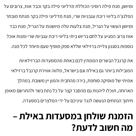
ומיושן, מנת פילה רוסיני הכוללת מדליוני פילה בקר וכבד אווז, צרובים על
הפלנצ'ה בליווי ריבת עגבניות שרי, מנת מדליוני פילה בקר מנתח מובחר
ומיושן העשוי על הגריל, מנת צלעות טלה מיושנות על הגריל, מנת כבד
אווז צרוב המגיע על לחם בריוש ביתי בליווי ריבת עגביות שרי ומנות אוכל
נוספות בסגנון צלייה ברזילאי שללא ספק מוסיף טעם מיוחד לכל מנה.
את קרנבל הבשרים הממתין לכם באחת מהמסעדות הברזילאיות
המובילות ביותר גם באילת וגם בישראל, מלווה אווירת קרנבל ברזילאי
אמיתי של מוסיקה סוחפת, בירה מהחבית והמון יין משובח. במהלך
הארוחה, תוכלו ליהנות גם מהסבר קצר על כל נתח בשר ולהתרשם מאופן
חיתוך הנתחים הנעשה לנגד עיניכם על ידי המלצרים במסעדה.
הזמנת שולחן במסעדות באילת –
מה חשוב לדעת?