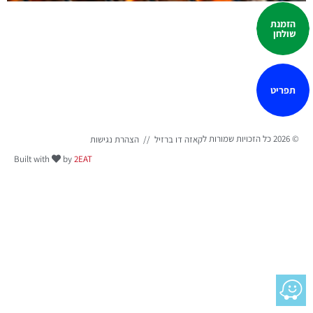
אילת, העיר הדרומית ביותר במדינה היא גם בירת התיירות של ישראל
הזמנת
עם קרוב ל-3 מיליון תיירים מדי שנה! לאורך כל ימות השנה, אילת
שולחן
מאפשרת לכלל התיירים הפוקדים אותה, ליהנות מהיצע מרשים ומגוון של
מסעדות, כאשר מסעדות באילת מאפשרות לכם ליהנות מעולם קולינארי
עשיר הכולל בתוכו: מסעדות דרום אמריקאיות המתמחות בהגשת נתחי
תפריט
קצבים מובחרים על האש, […]
© 2026 כל הזכויות שמורות ל
//
הצהרת נגישות
קאזה דו ברזיל
Built with
by
2EAT